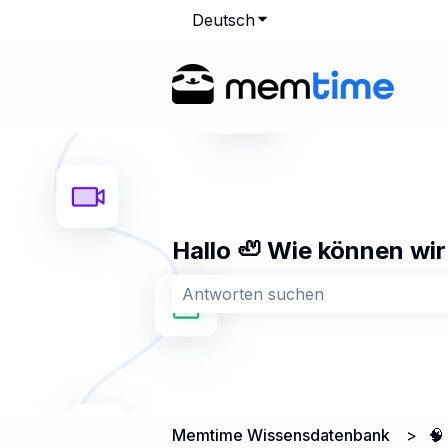
Deutsch
Untermenü für Übersetz
Hallo 🦥 Wie können wir
Es gibt keine Vorschläge, da das Su
Memtime Wissensdatenbank
🧠