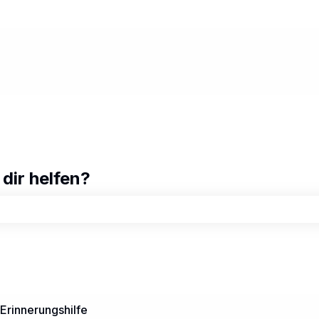
ungen anzeigen
 dir helfen?
chfeld leer ist.
 Erinnerungshilfe