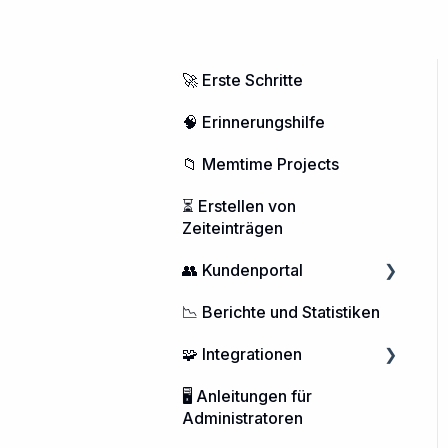
🚀 Erste Schritte
🧠 Erinnerungshilfe
📁 Memtime Projects
⏳ Erstellen von
Zeiteinträgen
👥 Kundenportal
📉 Berichte und Statistiken
Nutzerverwaltung
🧩 Integrationen
Memtime-Abonnement
🖥️ Anleitungen für
Kontoverwaltung
Kalender Integrationen
Administratoren
DATEV Integration