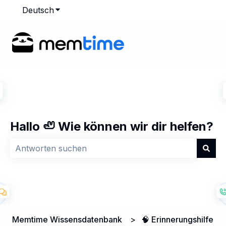
Deutsch
Untermenü für Übersetzungen anzeigen
Hallo 🦥 Wie können wir dir helfen?
Es gibt keine Vorschläge, da das Suchfeld leer ist.
Memtime Wissensdatenbank
🧠 Erinnerungshilfe