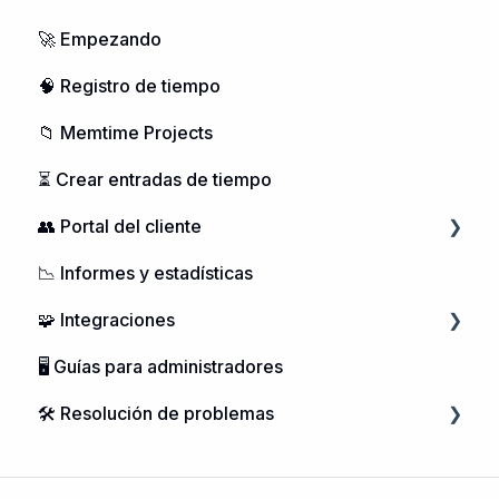
🚀 Empezando
🧠 Registro de tiempo
📁 Memtime Projects
⏳ Crear entradas de tiempo
👥 Portal del cliente
📉 Informes y estadísticas
Gestión de Usuarios
🧩 Integraciones
Adquisición de Memtime
🖥️ Guías para administradores
Gestión de cuentas
Integración de calendarios
🛠️ Resolución de problemas
Gestión de proyectos
Integraciones telefónicas
Microsoft Windows