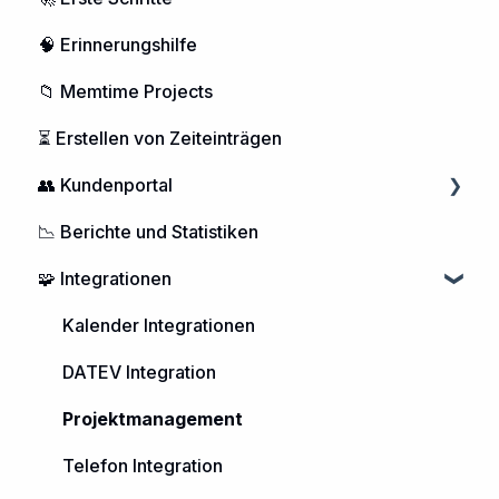
🧠 Erinnerungshilfe
📁 Memtime Projects
⏳ Erstellen von Zeiteinträgen
👥 Kundenportal
📉 Berichte und Statistiken
Nutzerverwaltung
🧩 Integrationen
Memtime-Abonnement
Kontoverwaltung
Kalender Integrationen
DATEV Integration
Projektmanagement
Telefon Integration