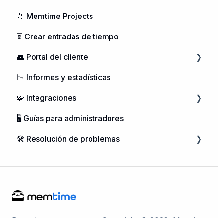
📁 Memtime Projects
⏳ Crear entradas de tiempo
👥 Portal del cliente
📉 Informes y estadísticas
Gestión de Usuarios
🧩 Integraciones
Adquisición de Memtime
🖥️ Guías para administradores
Gestión de cuentas
Integración de calendarios
🛠️ Resolución de problemas
Gestión de proyectos
Integraciones telefónicas
Microsoft Windows
macOS
Linux