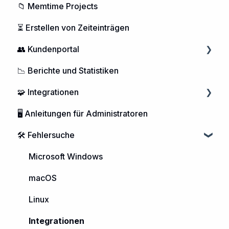
📁 Memtime Projects
⏳ Erstellen von Zeiteinträgen
👥 Kundenportal
📉 Berichte und Statistiken
Nutzerverwaltung
🧩 Integrationen
Memtime-Abonnement
🖥️ Anleitungen für Administratoren
Kontoverwaltung
Kalender Integrationen
🛠️ Fehlersuche
DATEV Integration
Projektmanagement
Microsoft Windows
Telefon Integration
macOS
Linux
Integrationen